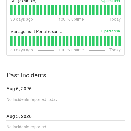
Operational
API (example)
30
days ago
100
% uptime
Today
Operational
Management Portal (example)
30
days ago
100
% uptime
Today
Past Incidents
Aug
6
,
2026
No incidents reported today.
Aug
5
,
2026
No incidents reported.