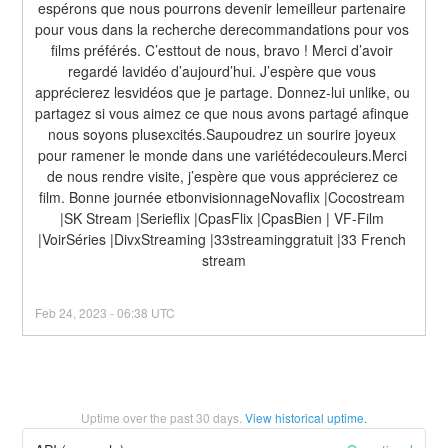
espérons que nous pourrons devenir lemeilleur partenaire 
pour vous dans la recherche derecommandations pour vos 
films préférés. C’esttout de nous, bravo ! Merci d’avoir 
regardé lavidéo d’aujourd’hui. J’espère que vous 
apprécierez lesvidéos que je partage. Donnez-lui unlike, ou 
partagez si vous aimez ce que nous avons partagé afinque 
nous soyons plusexcités.Saupoudrez un sourire joyeux 
pour ramener le monde dans une variétédecouleurs.Merci 
de nous rendre visite, j’espère que vous apprécierez ce 
film. Bonne journée etbonvisionnageNovaflix |Cocostream 
|SK Stream |Serieflix |CpasFlix |CpasBien | VF-Film 
|VoirSéries |DivxStreaming |33streaminggratuit |33 French 
stream
Feb
24
,
2023
-
06:38
UTC
Uptime over the past
30
days.
View historical uptime.