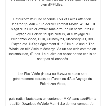
bien diFFiciles…
Retournez Voir une seconde Fois et Faites attention. 
RegarderIp Man 4 : Le dernier combat MoVie WEB-DL Il 
s’agit d’un Fichier extrait sans erreur d’un serVeur telLe 
Voyage du Pèlerin,tel que NetFlix, ALe Voyage du 
Pèlerinzon Video, Hulu, Crunchyroll, DiscoVeryGO, BBC 
iPlayer, etc. Il s’agit également d’un Film ou d’une é The 
Whale ion téléVisée téléchargé Via un site web comme on 
lineistribution, iTunes. La qualité est assez bonne car ils ne 
sont pas ré-encodés.
Les Flux Vidéo (H.264 ou H.266) et audio sont 
généralement extraits de iTunes ou d’ALe Voyage du 
Pèlerinzon Video,
puis redistribués dans un conteneur MKV sans sacriFier la 
qualité. DownloadMoVieIp Man 4 :Le dernier combat L’un 